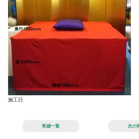
施工日
実績一覧
次の