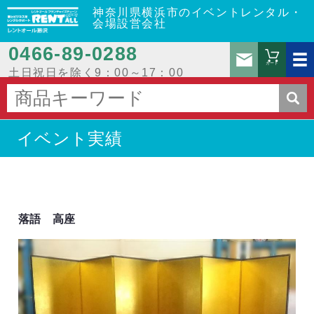
神奈川県横浜市のイベントレンタル・
会場設営会社
0466‐89‐0288
お問
カート
土日祝日を除く9：00～17：00
イベント実績
落語 高座