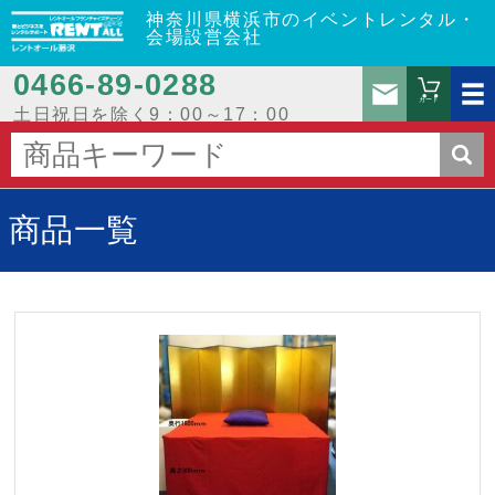
神奈川県横浜市のイベントレンタル・
会場設営会社
0466‐89‐0288
お問
カート
土日祝日を除く9：00～17：00
商品一覧