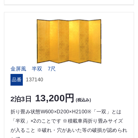
金屏風 半双 7尺
品番
137140
13,200円
2泊3日
(税込み)
折り畳み状態W600×D200×H2100※「一双」とは
「半双」×2のことです ※積載車両折り畳みサイズ
が入ること ※破れ・穴があいた等の破損が認められ