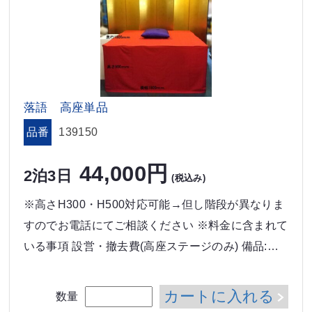
落語 高座単品
品番
139150
44,000円
2泊3日
(税込み)
※高さH300・H500対応可能→但し階段が異なりま
すのでお電話にてご相談ください ※料金に含まれて
いる事項 設営・撤去費(高座ステージのみ) 備品:…
カートに入れる
数量