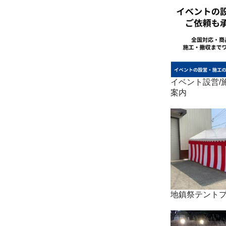
イベント設営/施
案内
地鎮祭テント