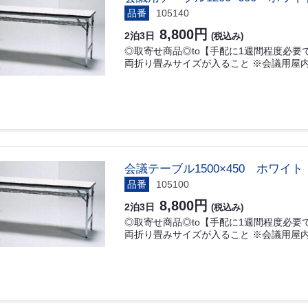
品番
105140
8,800円
2泊3日
(税込み)
◎取寄せ商品◎to【手配に1週間程度必要です
両折り畳みサイズが入ること ※会議用屋内
会議テーブル1500×450 ホワイト
品番
105100
8,800円
2泊3日
(税込み)
◎取寄せ商品◎to【手配に1週間程度必要です
両折り畳みサイズが入ること ※会議用屋内