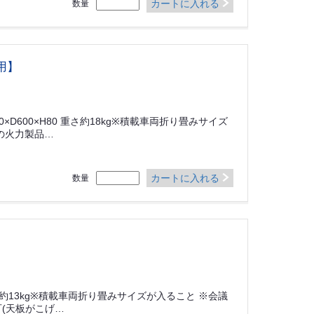
カートに入れる
数量
用】
D600×H80 重さ約18kg※積載車両折り畳みサイズ
の火力製品…
カートに入れる
数量
重さ約13kg※積載車両折り畳みサイズが入ること ※会議
(天板がこげ…