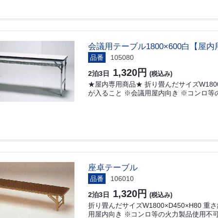
会議用テーブル1800×600白【屋内
品番
105080
1,320円
2泊3日
(税込み)
★屋内専用商品★ 折り畳んだサイズW1800×
が入ること ※会議用屋内向き ※コンロ等
座卓テーブル
品番
106010
1,320円
2泊3日
(税込み)
折り畳んだサイズW1800×D450×H80 
用屋内向き ※コンロ等の火力製品使用不可