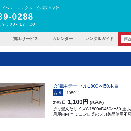
のイベントレンタル・会場設営会社
89‐0288
9：00～17：00
施工サービス
カレンダー
レンタルガイド
会議用テーブル1800×450木目
品番
105011
1,100円
2泊3日
(税込み)
折り畳んだサイズW1800×D450×H80 
用屋内向き ※コンロ等の火力製品使用不可