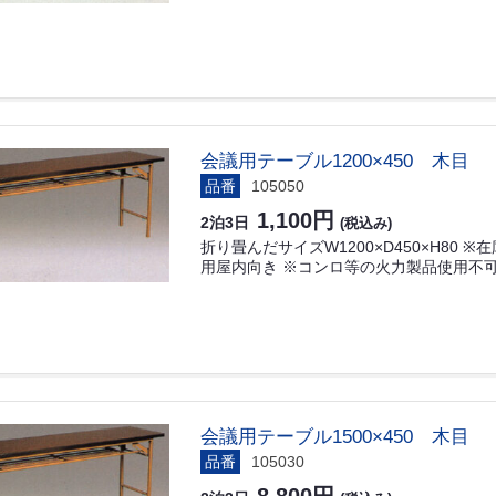
会議用テーブル1200×450 木目
品番
105050
1,100円
2泊3日
(税込み)
折り畳んだサイズW1200×D450×H80
用屋内向き ※コンロ等の火力製品使用不可
会議用テーブル1500×450 木目
品番
105030