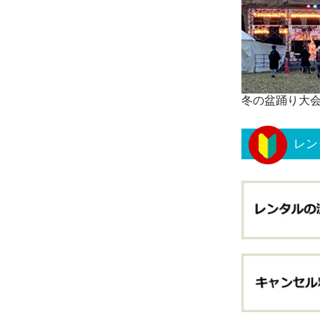
冬の盆踊り大
レン