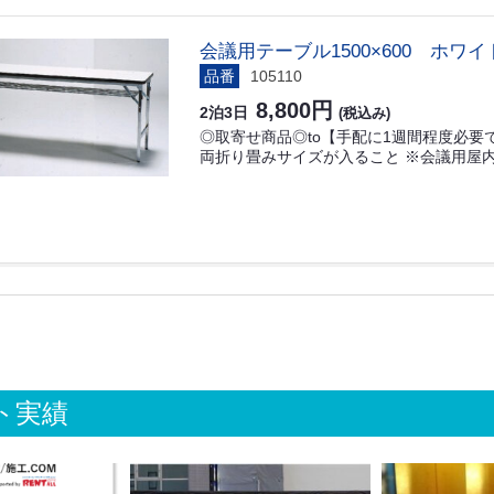
会議用テーブル1500×600 ホワイ
品番
105110
8,800円
2泊3日
(税込み)
◎取寄せ商品◎to【手配に1週間程度必要です
両折り畳みサイズが入ること ※会議用屋内
ト実績