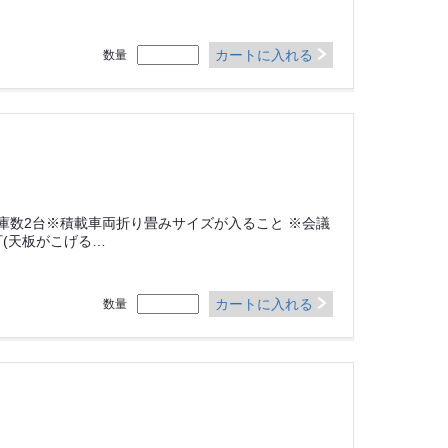
カートに入れる
数量
 ※在庫数2台※積載車両折り畳みサイズが入ること ※会議
(天板がこげる…
カートに入れる
数量