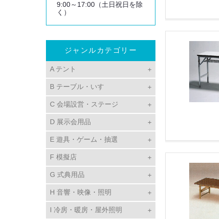
9:00～17:00（土日祝日を除
く）
ジャンルカテゴリー
A テント
B テーブル・いす
C 会場設営・ステージ
D 展示会用品
E 遊具・ゲーム・抽選
F 模擬店
G 式典用品
H 音響・映像・照明
I 冷房・暖房・屋外照明