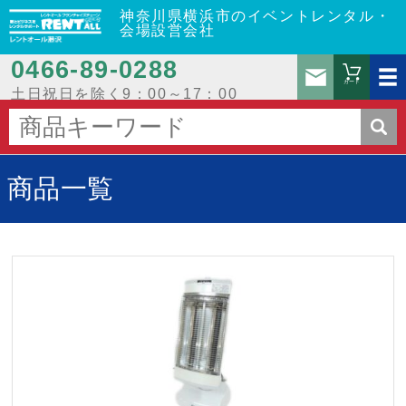
神奈川県横浜市のイベントレンタル・
会場設営会社
0466‐89‐0288
お問
カート
土日祝日を除く9：00～17：00
商品一覧