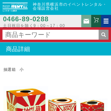
神奈川県横浜市のイベントレンタル・
会場設営会社
0466‐89‐0288
お問
カート
土日祝日を除く9：00～17：00
商品詳細
抽選箱 小