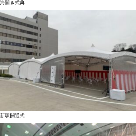
海開き式典
新駅開通式