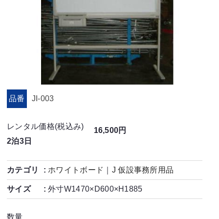
品番
JI-003
レンタル価格(税込み)
16,500円
2泊3日
カテゴリ
ホワイトボード
｜
J 仮設事務所用品
サイズ
外寸W1470×D600×H1885
数量