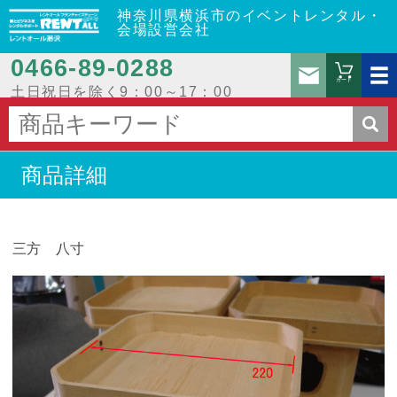
神奈川県横浜市のイベントレンタル・
会場設営会社
0466‐89‐0288
お問
カート
土日祝日を除く9：00～17：00
商品詳細
三方 八寸