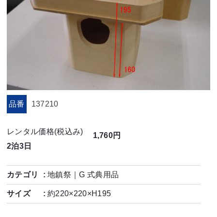
品番
137210
レンタル価格(税込み)
1,760円
2泊3日
カテゴリ
地鎮祭
｜
G 式典用品
サイズ
約220×220×H195