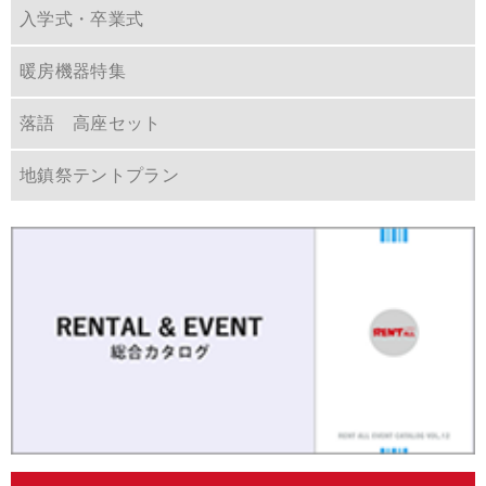
入学式・卒業式
暖房機器特集
落語 高座セット
地鎮祭テントプラン