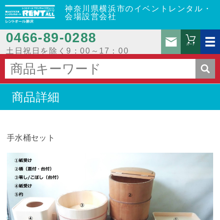
神奈川県横浜市のイベントレンタル・
会場設営会社
0466‐89‐0288
お問
カート
土日祝日を除く9：00～17：00
商品詳細
手水桶セット