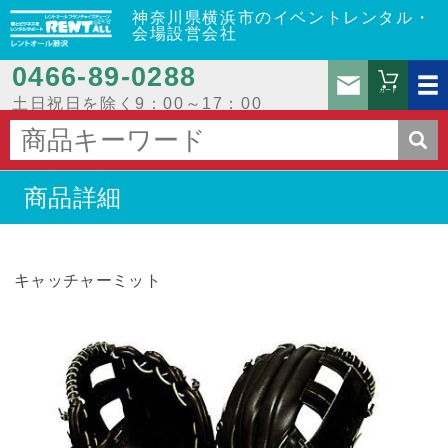
神奈川県横浜市のイベントレンタル・
会場設営会社
0466‐89‐0288
お問
カート
土日祝日を除く9：00～17：00
商品詳細
キャッチャーミット