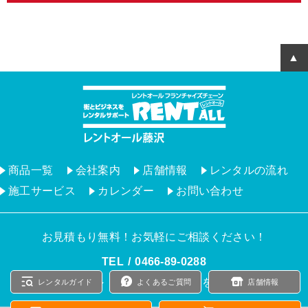
商品一覧
会社案内
店舗情報
レンタルの流れ
施工サービス
カレンダー
お問い合わせ
お見積もり無料！お気軽にご相談ください！
TEL
0466‐89‐0288
9：00 ～ 17：00（土日祝日を除く）
レンタルガイド
よくあるご質問
店舗情報