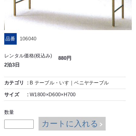
品番
106040
レンタル価格(税込み)
880円
2泊3日
カテゴリ
B テーブル・いす
｜
ベニヤテーブル
サイズ
W1800×D600×H700
数量
カートに入れる