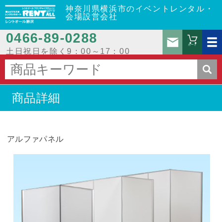
神奈川県横浜市のイベントレンタル・
会場設営会社
0466‐89‐0288
お問
カート
土日祝日を除く9：00～17：00
商品詳細
アルファパネル