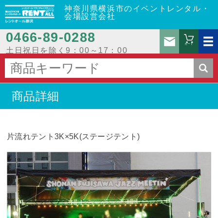
神奈川県横浜市のイベントレンタル・
会場設営会社
0466‐89‐0288
お問
カート
土日祝日を除く9：00～17：00
商品詳細
片流れテント3K×5K(ステージテント)