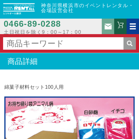
神奈川県横浜市のイベントレンタル・
会場設営会社
0466‐89‐0288
お問
カート
土日祝日を除く9：00～17：00
商品詳細
綿菓子材料セット100人用