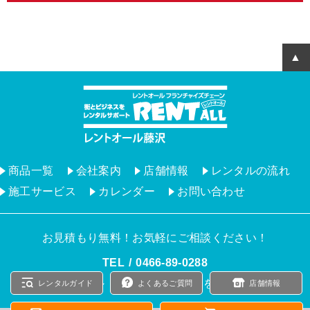
商品一覧
会社案内
店舗情報
レンタルの流れ
施工サービス
カレンダー
お問い合わせ
お見積もり無料！お気軽にご相談ください！
TEL
0466‐89‐0288
9：00 ～ 17：00（土日祝日を除く）
レンタルガイド
よくあるご質問
店舗情報