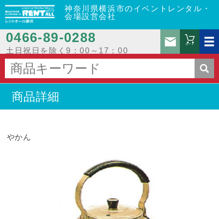
神奈川県横浜市のイベントレンタル・
会場設営会社
0466‐89‐0288
お問
カート
土日祝日を除く9：00～17：00
商品詳細
やかん