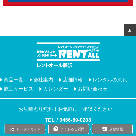
商品一覧
会社案内
店舗情報
レンタルの流れ
施工サービス
カレンダー
お問い合わせ
お見積もり無料！お気軽にご相談ください！
TEL
0466‐89‐0288
9：00 ～ 17：00（土日祝日を除く）
レンタルガイド
よくあるご質問
店舗情報