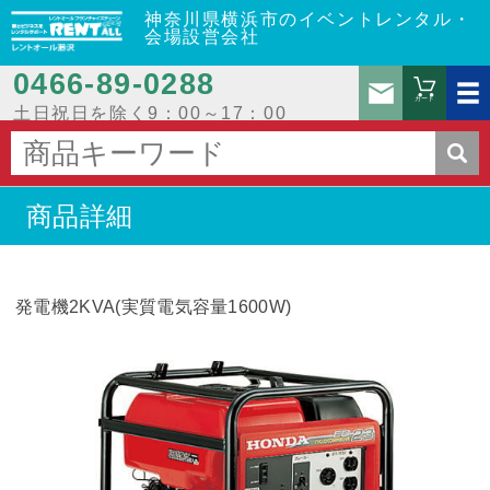
神奈川県横浜市のイベントレンタル・
会場設営会社
0466‐89‐0288
お問
カート
土日祝日を除く9：00～17：00
商品詳細
発電機2KVA(実質電気容量1600W)