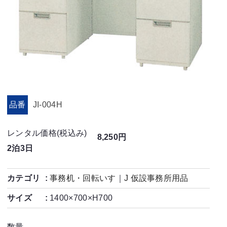
品番
JI-004H
レンタル価格(税込み)
8,250円
2泊3日
カテゴリ
事務机・回転いす
｜
J 仮設事務所用品
サイズ
1400×700×H700
数量