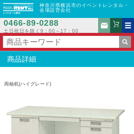
神奈川県横浜市のイベントレンタル・
会場設営会社
0466‐89‐0288
お問
カート
土日祝日を除く9：00～17：00
商品詳細
両袖机(ハイグレード)