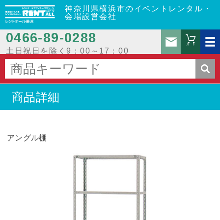
神奈川県横浜市のイベントレンタル・
会場設営会社
0466‐89‐0288
お問
カート
土日祝日を除く9：00～17：00
商品詳細
アングル棚