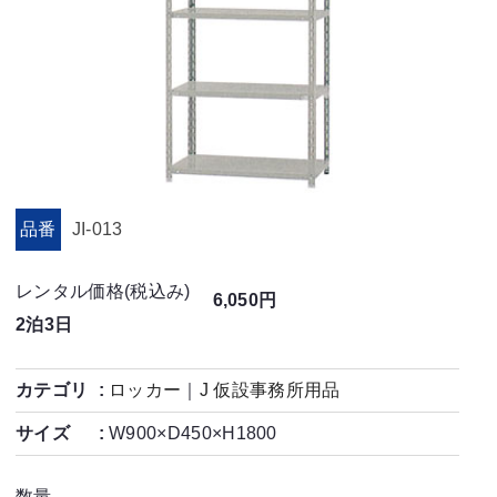
品番
JI-013
レンタル価格(税込み)
6,050円
2泊3日
カテゴリ
ロッカー
｜
J 仮設事務所用品
サイズ
W900×D450×H1800
数量