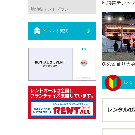
地鎮祭テント
地鎮祭テントプラン
イベント実績
冬の盆踊り大
レン