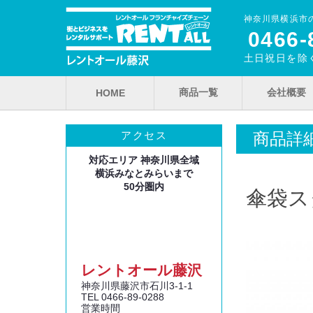
神奈川県横浜市
0466‐
土日祝日を除く
商品一覧
会社概要
HOME
商品詳
アクセス
対応エリア 神奈川県全域
横浜みなとみらいまで
50分圏内
傘袋ス
レントオール藤沢
神奈川県藤沢市石川3‐1‐1
TEL 0466‐89‐0288
営業時間