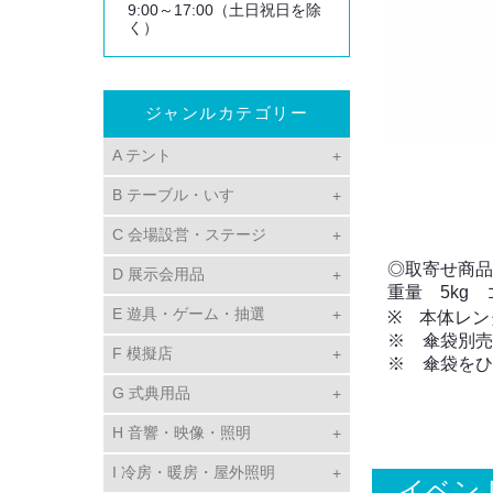
9:00～17:00（土日祝日を除
く）
ジャンルカテゴリー
A テント
B テーブル・いす
C 会場設営・ステージ
◎取寄せ商品
D 展示会用品
重量 5kg
E 遊具・ゲーム・抽選
※ 本体レンタ
※ 傘袋別売り
F 模擬店
※ 傘袋をひ
G 式典用品
H 音響・映像・照明
I 冷房・暖房・屋外照明
イベン