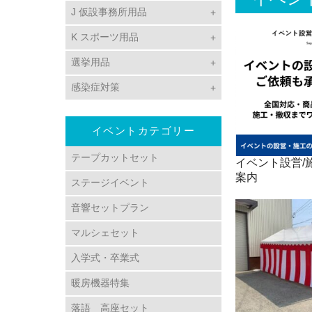
J 仮設事務所用品
K スポーツ用品
選挙用品
感染症対策
イベントカテゴリー
テープカットセット
イベント設営/施
案内
ステージイベント
音響セットプラン
マルシェセット
入学式・卒業式
暖房機器特集
落語 高座セット