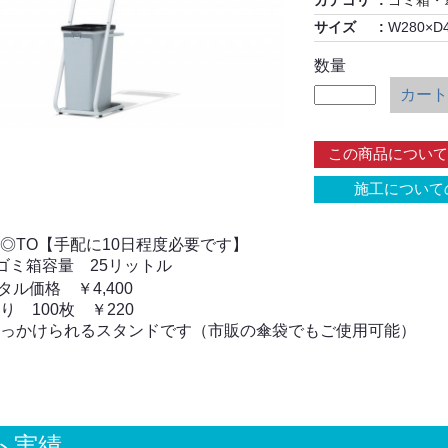
カテゴリ
ゴミ箱・
サイズ
W280×D4
数量
カート
この商品について
施工について
◎TO【手配に10日程度必要です】
 ゴミ箱容量 25リットル
ル価格 ￥4,400
 100枚 ￥220
っかけられるスタンドです（市販の傘袋でもご使用可能）
ト実績