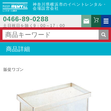
神奈川県横浜市のイベントレンタル・
会場設営会社
0466‐89‐0288
お問
カート
土日祝日を除く9：00～17：00
商品詳細
販促ワゴン