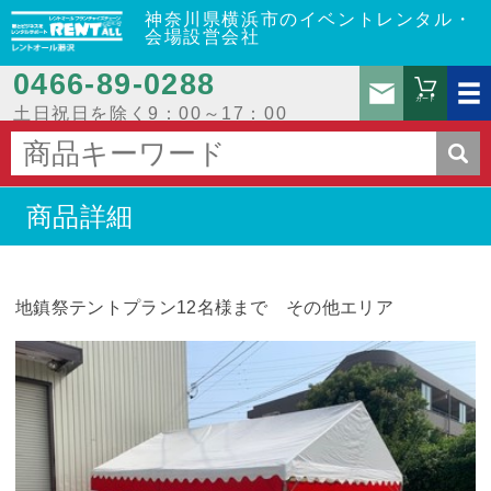
神奈川県横浜市のイベントレンタル・
会場設営会社
0466‐89‐0288
お問
カート
土日祝日を除く9：00～17：00
商品詳細
地鎮祭テントプラン12名様まで その他エリア