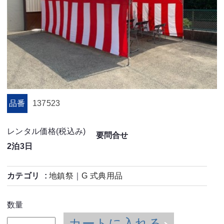
品番
137523
レンタル価格(税込み)
要問合せ
2泊3日
カテゴリ
地鎮祭
｜
G 式典用品
数量
カートに入れる