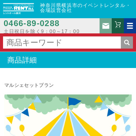
神奈川県横浜市のイベントレンタル・
会場設営会社
0466‐89‐0288
お問
カート
土日祝日を除く9：00～17：00
商品詳細
マルシェセットプラン