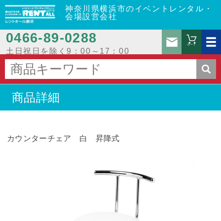
神奈川県横浜市のイベントレンタル・
会場設営会社
0466‐89‐0288
お問
カート
土日祝日を除く9：00～17：00
商品詳細
カウンターチェア 白 昇降式