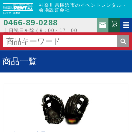
神奈川県横浜市のイベントレンタル・
会場設営会社
0466‐89‐0288
お問
カート
土日祝日を除く9：00～17：00
商品一覧