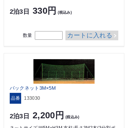
330円
2泊3日
(税込み)
カートに入れる
数量
バックネット3M×5M
品番
133030
2,200円
2泊3日
(税込み)
ネットサイズ:W5M×H3M 支柱:長さ3M2本(3分割ポ