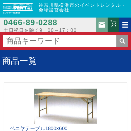
神奈川県横浜市のイベントレンタル・
会場設営会社
0466‐89‐0288
お問
カート
土日祝日を除く9：00～17：00
商品一覧
ベニヤテーブル1800×600