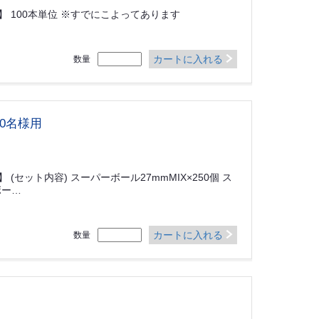
 100本単位 ※すでにこよってあります
カートに入れる
数量
0名様用
(セット内容) スーパーボール27mmMIX×250個 ス
ボー…
カートに入れる
数量