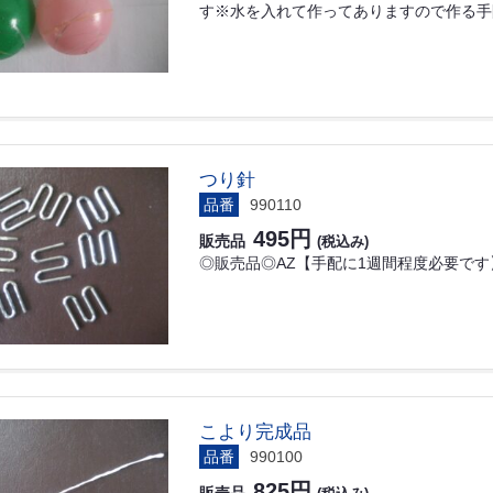
す※水を入れて作ってありますので作る手
つり針
品番
990110
495円
販売品
(税込み)
◎販売品◎AZ【手配に1週間程度必要です】
こより完成品
品番
990100
825円