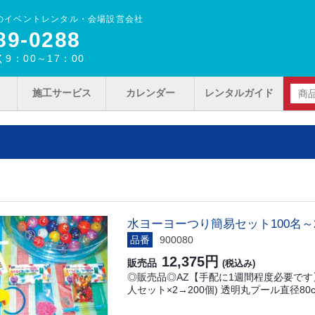
のイベントレンタル・会場設営会社
89‐0288
9：00～17：00
施工サービス
カレンダー
レンタルガイド
水ヨーヨーつり簡易セット100名～
品番
900080
12,375円
販売品
(税込み)
◎販売品◎AZ【手配に1週間程度必要です】 
人セット×2→200個) 透明丸プール直径80