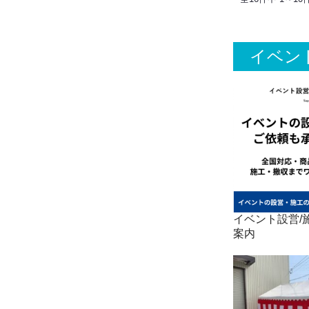
イベン
イベント設営/施
案内