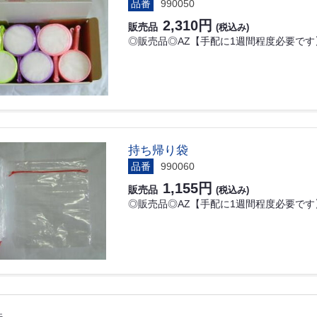
品番
990050
2,310円
販売品
(税込み)
◎販売品◎AZ【手配に1週間程度必要です
持ち帰り袋
品番
990060
1,155円
販売品
(税込み)
◎販売品◎AZ【手配に1週間程度必要です
件