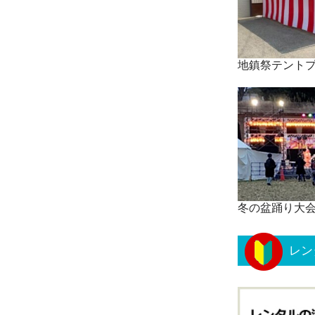
地鎮祭テント
冬の盆踊り大
レン