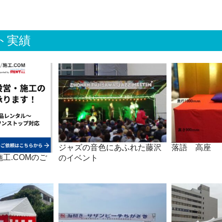
ト実績
ジャズの音色にあふれた藤沢
落語 高座
工.COMのご
のイベント