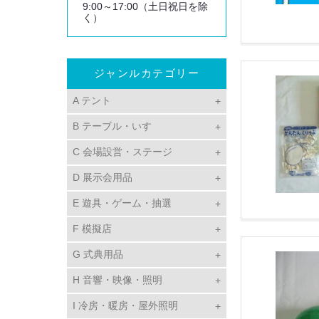
9:00～17:00（土日祝日を除
く）
ジャンルカテゴリー
A テント
B テーブル・いす
C 会場設営・ステージ
D 展示会用品
E 遊具・ゲーム・抽選
F 模擬店
G 式典用品
H 音響・映像・照明
I 冷房・暖房・屋外照明