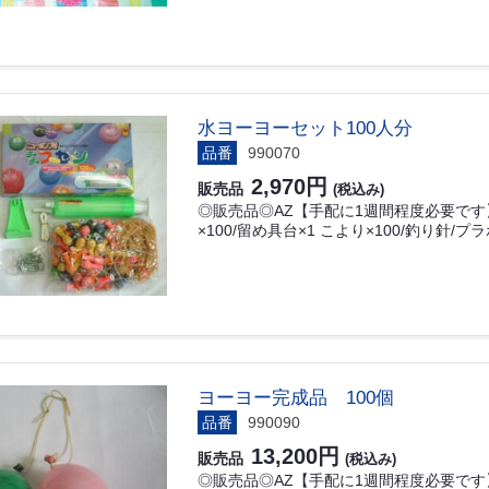
水ヨーヨーセット100人分
品番
990070
2,970円
販売品
(税込み)
◎販売品◎AZ【手配に1週間程度必要です】 
×100/留め具台×1 こより×100/釣り針/プ
ヨーヨー完成品 100個
品番
990090
13,200円
販売品
(税込み)
◎販売品◎AZ【手配に1週間程度必要です】