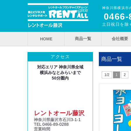
神奈川県横浜市
0466‐
土日祝日を除く
商品一覧
会社概要
HOME
アクセス
商品一覧
対応エリア 神奈川県全域
横浜みなとみらいまで
1/2
1
2
50分圏内
レントオール藤沢
神奈川県藤沢市石川3‐1‐1
TEL 0466‐89‐0288
営業時間