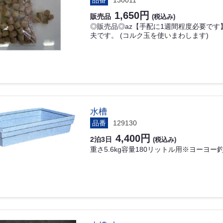
品番
130011
1,650円
販売品
(税込み)
◎販売品◎az【手配に1週間程度必要です】
夫です。 (コルク玉を使いまわします)
水槽
品番
129130
4,400円
2泊3日
(税込み)
重さ5.6kg容量180リットル用※ヨー