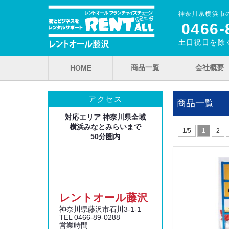
神奈川県横浜市
0466‐
土日祝日を除く
商品一覧
会社概要
HOME
アクセス
商品一覧
対応エリア 神奈川県全域
横浜みなとみらいまで
1/5
1
2
50分圏内
レントオール藤沢
神奈川県藤沢市石川3‐1‐1
TEL 0466‐89‐0288
営業時間