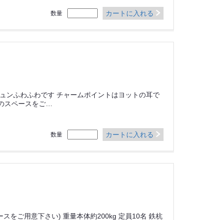
カートに入れる
数量
ュンふわふわです チャームポイントはヨットの耳で
M以上のスペースをご…
カートに入れる
数量
ペースをご用意下さい) 重量本体約200kg 定員10名 鉄杭