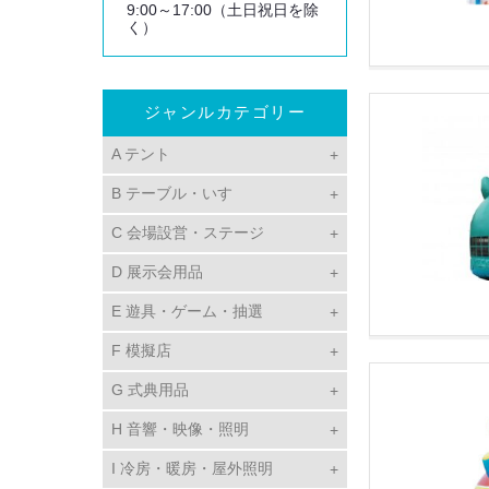
9:00～17:00（土日祝日を除
く）
ジャンルカテゴリー
A テント
B テーブル・いす
C 会場設営・ステージ
D 展示会用品
E 遊具・ゲーム・抽選
F 模擬店
G 式典用品
H 音響・映像・照明
I 冷房・暖房・屋外照明