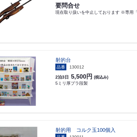
要問合せ
現在取り扱いを中止しております ※専用「
射的台
品番
130012
5,500円
2泊3日
(税込み)
5ミリ厚プラ段製
射的用 コルク玉100個入