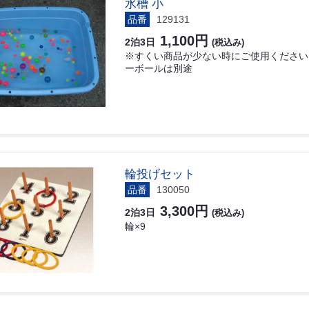
水槽 小
品番
129131
1,100円
2泊3日
(税込み)
※すくい商品が少ない時にご使用ください 
ーボールは別途
輪投げセット
品番
130050
3,300円
2泊3日
(税込み)
輪×9