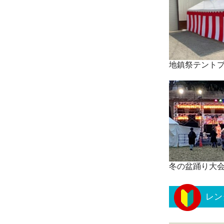
地鎮祭テント
冬の盆踊り大
レン