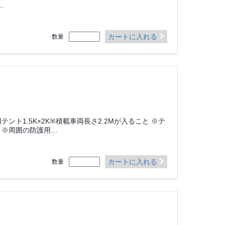
…
カートに入れる
数量
テント1.5K×2K※積載車両長さ2.2Mが入ること ※テ
 ※周囲の防護用…
カートに入れる
数量