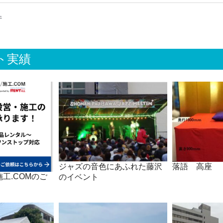
件
ト実績
ジャズの音色にあふれた藤沢
落語 高座
工.COMのご
のイベント