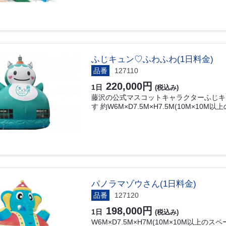
ふじキュン♡ふわふわ(1日料金)
品番
127110
220,000円
1日
(税込み)
藤沢の公式マスコットキャラクターふじキ
す 約W6M×D7.5M×H7.5M(10M×10
パノラマゾウさん(1日料金)
品番
127120
198,000円
1日
(税込み)
W6M×D7.5M×H7M(10M×10M以上のス