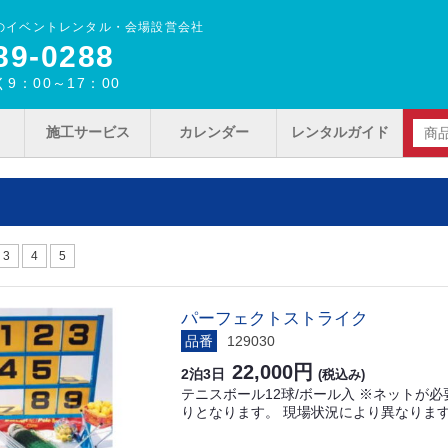
のイベントレンタル・会場設営会社
89‐0288
9：00～17：00
施工サービス
カレンダー
レンタルガイド
3
4
5
パーフェクトストライク
品番
129030
22,000円
2泊3日
(税込み)
テニスボール12球/ボール入 ※ネットが
りとなります。 現場状況により異なりま