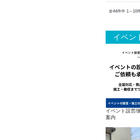
全44件中 1～10
イベン
イベント設営/施
案内