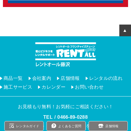
商品一覧
会社案内
店舗情報
レンタルの流れ
施工サービス
カレンダー
お問い合わせ
お見積もり無料！お気軽にご相談ください！
TEL
0466‐89‐0288
9：00 ～ 17：00（土日祝日を除く）
レンタルガイド
よくあるご質問
店舗情報