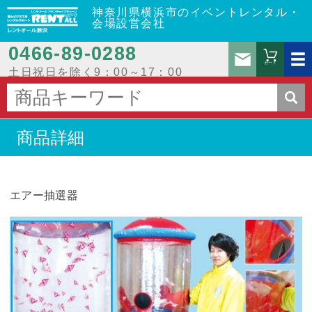
神奈川県横浜市のイベントレンタル・
会場設営会社
0466‐89‐0288
お問
カート
土日祝日を除く9：00～17：00
商品詳細
エアー抽選器