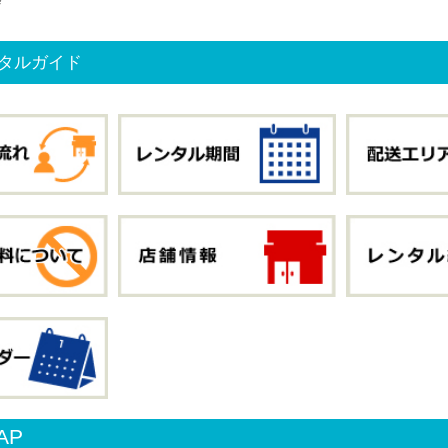
会
タルガイド
AP