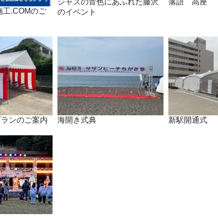
ジャズの音色にあふれた藤沢
落語 高座
工.COMのご
のイベント
プランのご案内
海開き式典
新駅開通式