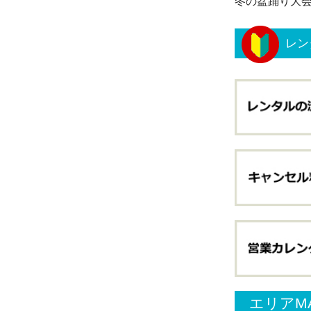
冬の盆踊り大
レン
エリアM