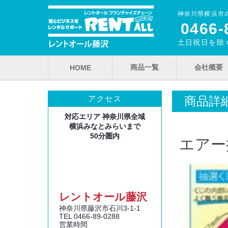
神奈川県横浜市
0466‐
土日祝日を除く
商品一覧
会社概要
HOME
商品詳
アクセス
対応エリア 神奈川県全域
横浜みなとみらいまで
50分圏内
エアー
レントオール藤沢
神奈川県藤沢市石川3‐1‐1
TEL 0466‐89‐0288
営業時間