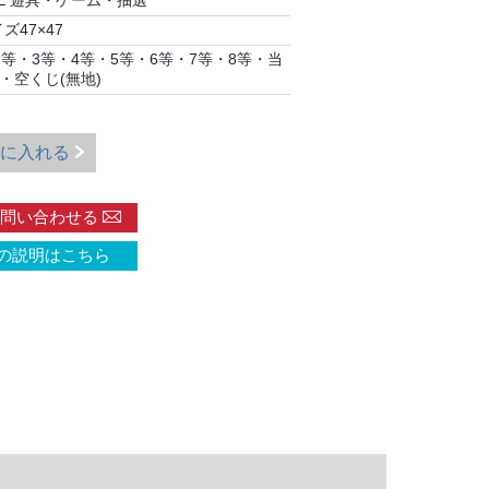
E 遊具・ゲーム・抽選
ズ47×47
2等・3等・4等・5等・6等・7等・8等・当
れ・空くじ(無地)
に入れる
問い合わせる
の説明はこちら