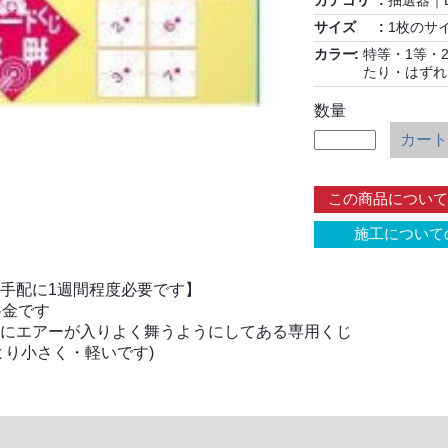
カテゴリ
抽選器
｜
サイズ
1枚のサイ
カラー
特等・1等・
たり・はず
数量
カート
この商品について
施工について
手配に1週間程度必要です】
料金です
にエアーが入りよく舞うようにしてある専用くじ
より小さく・軽いです)