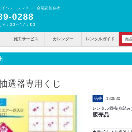
のイベントレンタル・会場設営会社
89‐0288
9：00～17：00
施工サービス
カレンダー
レンタルガイド
細
抽選器専用くじ
品番
130530
レンタル価格(税込み
販売品