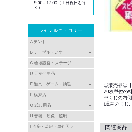
9:00～17:00（土日祝日を除
く）
ジャンルカテゴリー
A テント
B テーブル・いす
C 会場設営・ステージ
D 展示会用品
E 遊具・ゲーム・抽選
◎販売品◎【
20枚単位の
F 模擬店
※くじの内側
(通常のくじ
G 式典用品
H 音響・映像・照明
I 冷房・暖房・屋外照明
関連商品