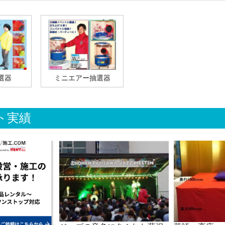
選器
ミニエアー抽選器
ト実績