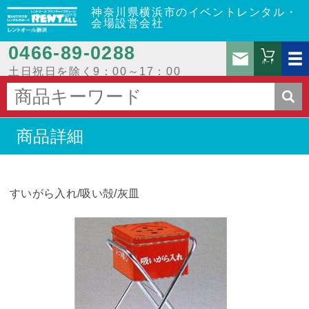
神奈川県横浜市のイベントレンタル・
会場設営会社
0466‐89‐0288
お問
カート
土日祝日を除く9：00～17：00
商品詳細
すいがら入れ/吸い殻/灰皿