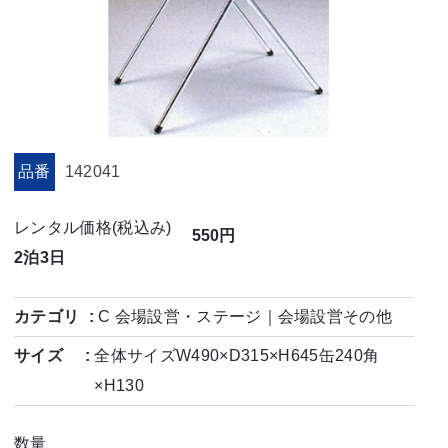
品番
142041
レンタル価格(税込み)
550円
2泊3日
カテゴリ
C 会場設営・ステージ
｜
会場設営その他
サイズ
全体サイズW490×D315×H645缶240角
×H130
数量