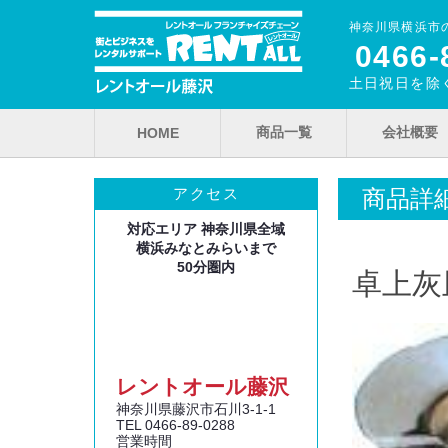
神奈川県横浜市
0466‐
土日祝日を除く
商品一覧
会社概要
HOME
商品詳
アクセス
対応エリア 神奈川県全域
横浜みなとみらいまで
50分圏内
卓上灰
レントオール藤沢
神奈川県藤沢市石川3‐1‐1
TEL 0466‐89‐0288
営業時間