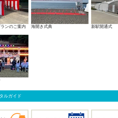
プランのご案内
海開き式典
新駅開通式
会
タルガイド