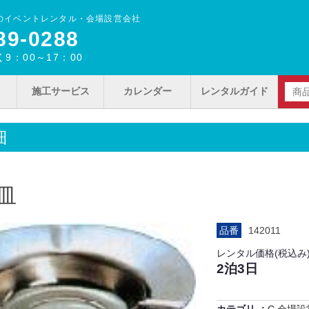
のイベントレンタル・会場設営会社
89‐0288
9：00～17：00
施工サービス
カレンダー
レンタルガイド
細
皿
品番
142011
レンタル価格(税込み
2泊3日