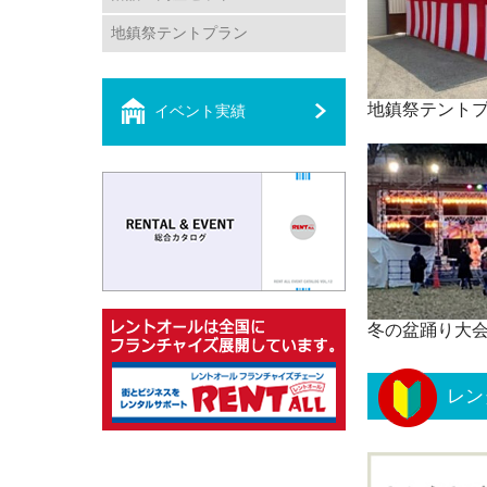
地鎮祭テントプラン
地鎮祭テント
イベント実績
冬の盆踊り大
レン