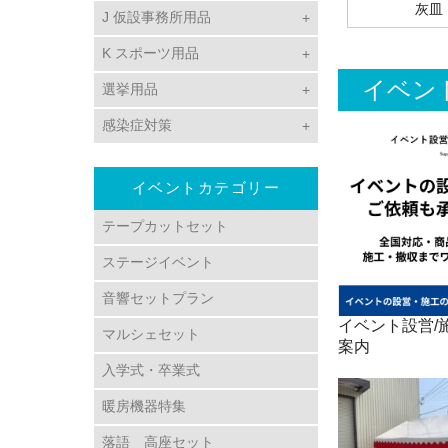
灰皿
J 仮設事務所用品
K スポーツ用品
イベン
選挙用品
感染症対策
イベントカテゴリー
テープカットセット
ステージイベント
音響セットプラン
イベント設営/施
マルシェセット
案内
入学式・卒業式
暖房機器特集
落語 高座セット