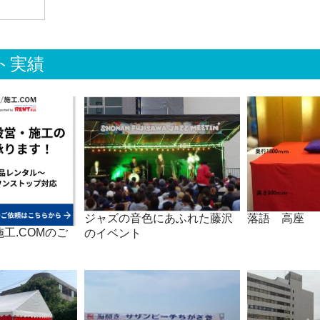
ト実績
ジャズの音色にあふれた藤沢
落語 高座
工.COMのご
のイベント