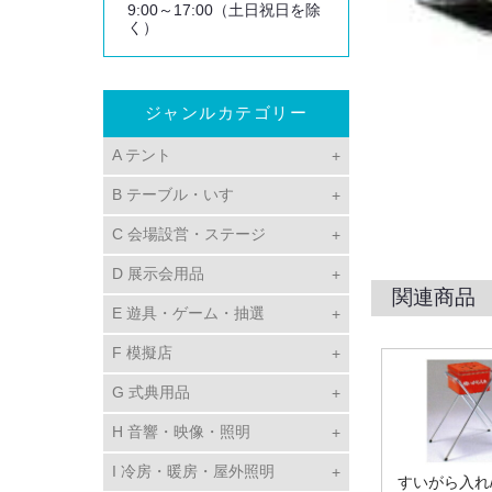
9:00～17:00（土日祝日を除
く）
ジャンルカテゴリー
A テント
B テーブル・いす
C 会場設営・ステージ
D 展示会用品
関連商品
E 遊具・ゲーム・抽選
F 模擬店
G 式典用品
H 音響・映像・照明
I 冷房・暖房・屋外照明
すいがら入れ/