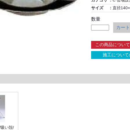
カテゴリ
C 会場
サイズ
直径140×
数量
カート
この商品について
施工について
吸い殻/