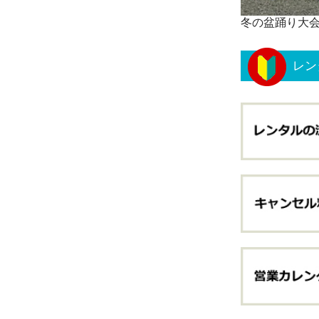
冬の盆踊り大
レン