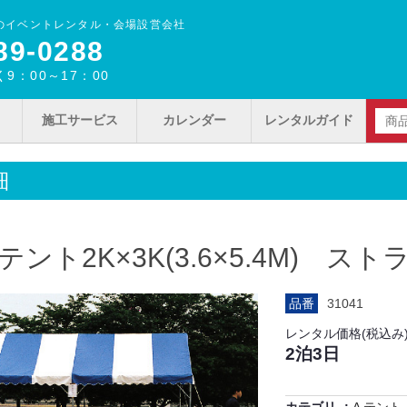
のイベントレンタル・会場設営会社
89‐0288
9：00～17：00
施工サービス
カレンダー
レンタルガイド
細
ント2K×3K(3.6×5.4M) スト
品番
31041
レンタル価格(税込み
2泊3日