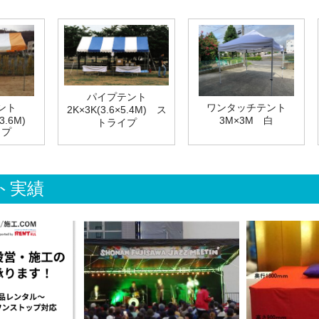
パイプテント
ント
ワンタッチテント
2K×3K(3.6×5.4M) ス
7×3.6M)
3M×3M 白
トライプ
イプ
ト実績