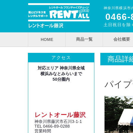
神奈川県横浜市
0466‐
土日祝日を除く
商品一覧
会社概要
HOME
商品詳
アクセス
対応エリア 神奈川県全域
横浜みなとみらいまで
50分圏内
パイプテ
レントオール藤沢
神奈川県藤沢市石川3‐1‐1
TEL 0466‐89‐0288
営業時間