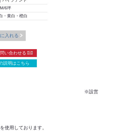
｜
パイプテント
.4M/6坪
白・黄白・橙白
に入れる
問い合わせる
の説明はこちら
設営
を使用しております。