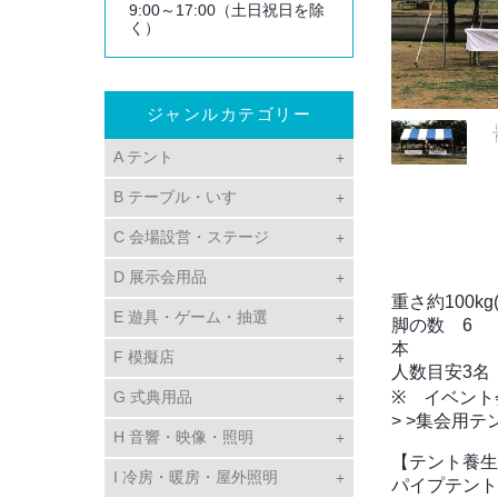
9:00～17:00（土日祝日を除
く）
ジャンルカテゴリー
A テント
B テーブル・いす
C 会場設営・ステージ
D 展示会用品
重さ約100kg
E 遊具・ゲーム・抽選
脚の数 6
F 模擬店
人数目安3名
※ イベント
G 式典用品
> >集会用
H 音響・映像・照明
【テント養生
I 冷房・暖房・屋外照明
パイプテント