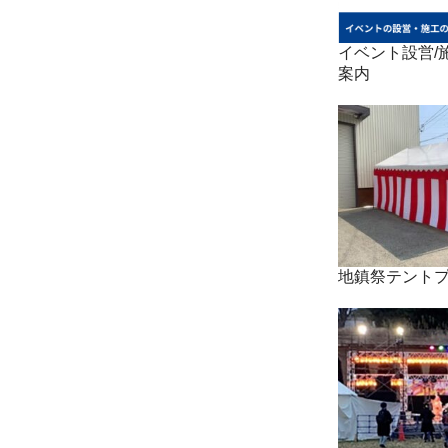
イベント設営/施
案内
地鎮祭テント