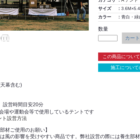
カテゴリ
A テント
サイズ
3.6M×5
カラー
青白・緑
数量
カート
この商品について
施工について
(天幕含む)
本 ※
 設営時間目安20分
会場や運動会等で使用しているテントです
テント設営方法
部材ご使用のお願い】
は風の影響を受けやすい商品です。弊社設営の際には養生部材