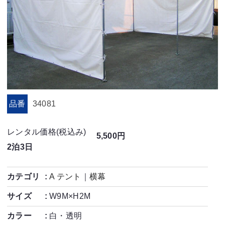
品番
34081
レンタル価格(税込み)
5,500円
2泊3日
カテゴリ
A テント
｜
横幕
サイズ
W9M×H2M
カラー
白・透明