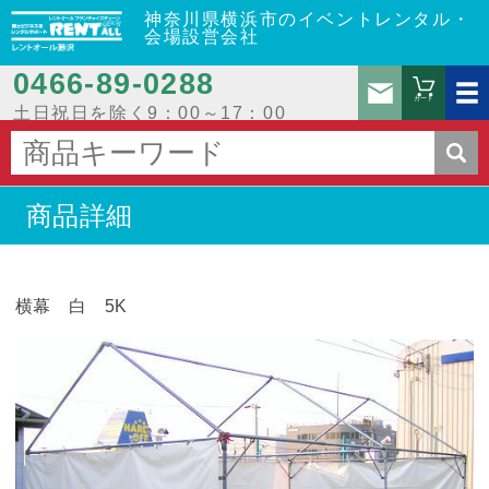
神奈川県横浜市のイベントレンタル・
会場設営会社
0466‐89‐0288
お問
カート
土日祝日を除く9：00～17：00
商品詳細
横幕 白 5K