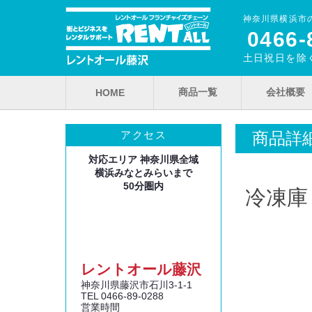
神奈川県横浜市
0466‐
土日祝日を除く
商品一覧
会社概要
HOME
商品詳
アクセス
対応エリア 神奈川県全域
横浜みなとみらいまで
50分圏内
冷凍庫
レントオール藤沢
神奈川県藤沢市石川3‐1‐1
TEL 0466‐89‐0288
営業時間