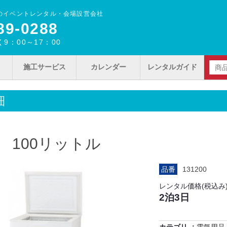
のイベントレンタル・会場設営会社
89‐0288
9：00～17：00
施工サービス
カレンダー
レンタルガイド
細
 100リットル
品番
131200
レンタル価格(税込み
2泊3日