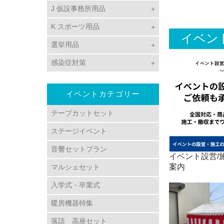
J 仮設事務所用品
K スポーツ用品
イベン
選挙用品
感染症対策
イベントカテゴリー
テープカットセット
ステージイベント
音響セットプラン
イベント設営/施
案内
マルシェセット
入学式・卒業式
暖房機器特集
落語 高座セット