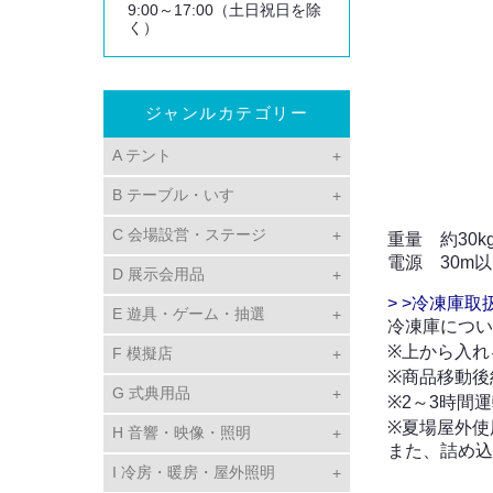
9:00～17:00（土日祝日を除
く）
ジャンルカテゴリー
A テント
B テーブル・いす
C 会場設営・ステージ
重量 約30k
電源 30m以
D 展示会用品
> >冷凍庫取
E 遊具・ゲーム・抽選
冷凍庫につい
※上から入れ
F 模擬店
※商品移動後
G 式典用品
※2～3時間
※夏場屋外使
H 音響・映像・照明
また、詰め込
I 冷房・暖房・屋外照明