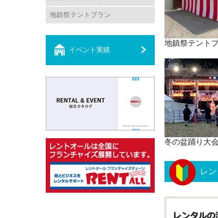
地鎮祭テントプラン
地鎮祭テント
イベント実績
冬の盆踊り大
レン