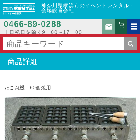
神奈川県横浜市のイベントレンタル・
会場設営会社
0466‐89‐0288
お問
カート
土日祝日を除く9：00～17：00
商品詳細
たこ焼機 60個焼用