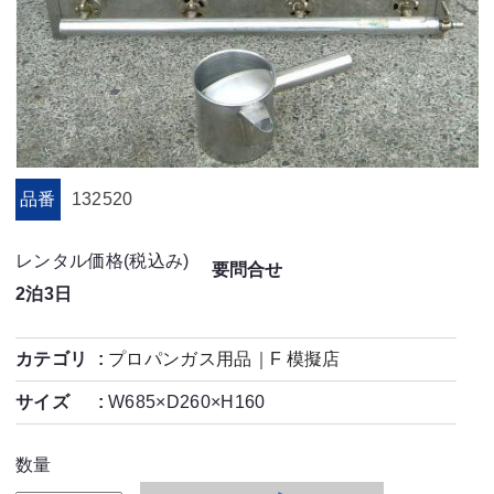
品番
132520
レンタル価格(税込み)
要問合せ
2泊3日
カテゴリ
プロパンガス用品
｜
F 模擬店
サイズ
W685×D260×H160
数量