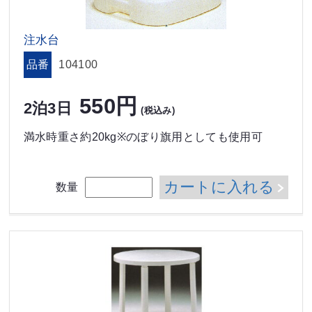
注水台
品番
104100
550円
2泊3日
(税込み)
満水時重さ約20kg※のぼり旗用としても使用可
カートに入れる
数量