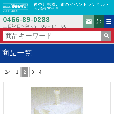
神奈川県横浜市のイベントレンタル・
会場設営会社
0466‐89‐0288
お問
カート
土日祝日を除く9：00～17：00
商品一覧
2/4
1
2
3
4