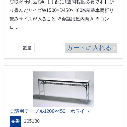
◎取寄せ商品◎to【手配に1週間程度必要です】 折
り畳んだサイズW1500×D450×H80※積載車両折り
畳みサイズが入ること ※会議用屋内向き ※コン
ロ…
カートに入れる
数量
会議用テーブル1200×450 ホワイト
品番
105130