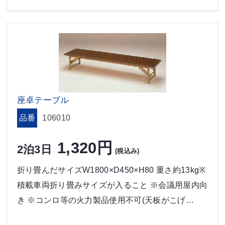
座卓テーブル
品番
106010
1,320円
2泊3日
(税込み)
折り畳んだサイズW1800×D450×H80 重さ約13kg※
積載車両折り畳みサイズが入ること ※会議用屋内向
き ※コンロ等の火力製品使用不可(天板がこげ…