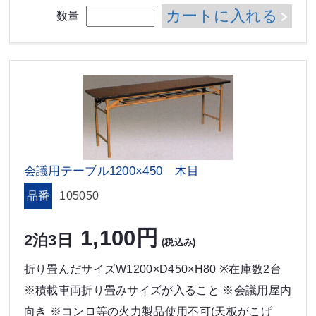
カートに入れる
数量
会議用テーブル1200×450 木目
品番
105050
1,100円
2泊3日
(税込み)
折り畳んだサイズW1200×D450×H80 ※在庫数2台
※積載車両折り畳みサイズが入ること ※会議用屋内
向き ※コンロ等の火力製品使用不可(天板がこげ