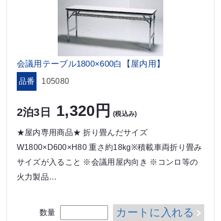
会議用テーブル1800×600白【屋内用】
品番
105080
1,320円
2泊3日
(税込み)
★屋内専用商品★ 折り畳んだサイズ
W1800×D600×H80 重さ約18kg※積載車両折り畳み
サイズが入ること ※会議用屋内向き ※コンロ等の
火力製品…
カートに入れる
数量